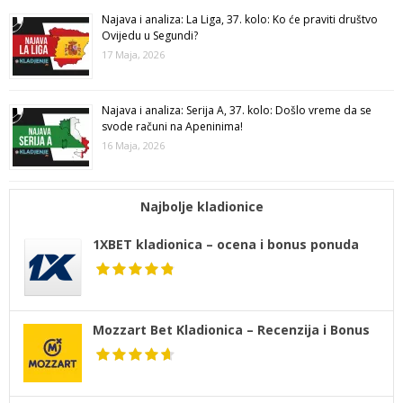
Najava i analiza: La Liga, 37. kolo: Ko će praviti društvo
Ovijedu u Segundi?
17 Maja, 2026
Najava i analiza: Serija A, 37. kolo: Došlo vreme da se
svode računi na Apeninima!
16 Maja, 2026
Najbolje kladionice
1XBET kladionica – ocena i bonus ponuda
Mozzart Bet Kladionica – Recenzija i Bonus