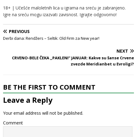
18+ | Učešće maloletnih lica u igrama na sreću je zabranjeno.
Igre na sreću mogu izazvati zavisnost. Igrajte odgovorno!
PREVIOUS
Derbi dana: Rendžers – Seltik: Old Firm za New year!
NEXT
CRVENO-BELE ČEKA „PAKLENI“ JANUAR: Kakve su šanse Crvene
zvezde Meridianbet u Evroligi?
BE THE FIRST TO COMMENT
Leave a Reply
Your email address will not be published.
Comment