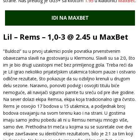
strane. Naš predlog je GG3+ sa kvotom
1.95
u kladionici
MaxBet
.
IDI NA MAXBET
Lil – Rems – 1,0-3 @ 2.45 u MaxBet
”Buldozi” su u prvoj utakmici posle povratka prvenstvenim
obavezama slavili na gostovanju u Klermonu. Slavili su sa 2:0, što
im je bio drugi uzastopni meč bez primljenog gola. Treba reći da
je Lil igrao nekoliko prijateljskim utakmica tokom pauze i ostvario
odlične rezultate, što pokazuje da su ozbiljno krenuli u drugom
delu sezone. Naravno, ponoviti podvig i osvojiti titulu biće
nemoguće, ali navijači sigurno pamte tu sreću od pre dve godine.
Na sever dolazi ekipa Remsa, ekipa koja tradicionalno igra čvrsto.
Rems je osvojio 17 bodova u 15 utakmica, a podjednak broj
bodova osvajanju na svom terenu kao i na strani. U gostima
imaju samo jednu pobedu ali ni u Remsu nemaju mnogo više,
samo dve. Prethodna tri meča u kojima su se susretale ove dve
ekipe završavane su identičnim rezultatom, bilo je 2:1 za tim koji