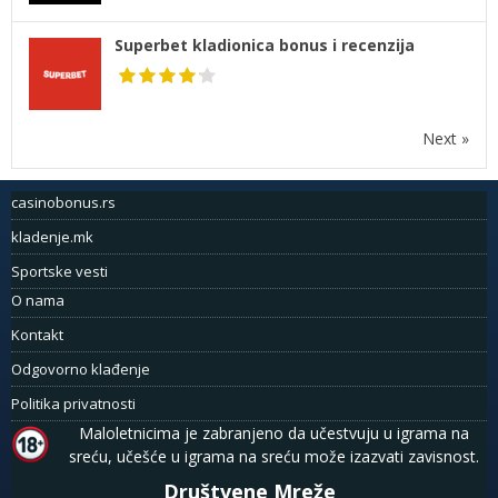
Superbet kladionica bonus i recenzija
Next »
casinobonus.rs
kladenje.mk
Sportske vesti
O nama
Kontakt
Odgovorno klađenje
Politika privatnosti
Maloletnicima je zabranjeno da učestvuju u igrama na
sreću, učešće u igrama na sreću može izazvati zavisnost.
Društvene Mreže