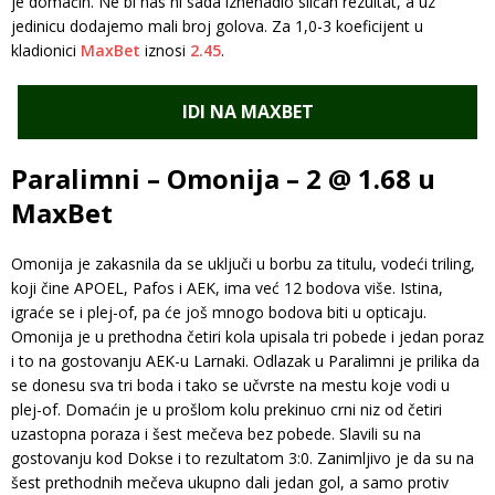
je domaćin. Ne bi nas ni sada iznenadio sličan rezultat, a uz
jedinicu dodajemo mali broj golova. Za 1,0-3 koeficijent u
kladionici
MaxBet
iznosi
2.45
.
IDI NA MAXBET
Paralimni – Omonija – 2 @ 1.68 u
MaxBet
Omonija je zakasnila da se uključi u borbu za titulu, vodeći triling,
koji čine APOEL, Pafos i AEK, ima već 12 bodova više. Istina,
igraće se i plej-of, pa će još mnogo bodova biti u opticaju.
Omonija je u prethodna četiri kola upisala tri pobede i jedan poraz
i to na gostovanju AEK-u Larnaki. Odlazak u Paralimni je prilika da
se donesu sva tri boda i tako se učvrste na mestu koje vodi u
plej-of. Domaćin je u prošlom kolu prekinuo crni niz od četiri
uzastopna poraza i šest mečeva bez pobede. Slavili su na
gostovanju kod Dokse i to rezultatom 3:0. Zanimljivo je da su na
šest prethodnih mečeva ukupno dali jedan gol, a samo protiv