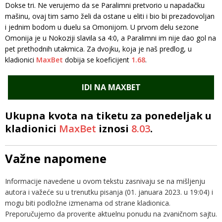
Dokse tri. Ne verujemo da se Paralimni pretvorio u napadačku
mašinu, ovaj tim samo želi da ostane u eliti i bio bi prezadovoljan
i jednim bodom u duelu sa Omonijom. U prvom delu sezone
Omonija je u Nokoziji slavila sa 4:0, a Paralimni im nije dao gol na
pet prethodnih utakmica. Za dvojku, koja je naš predlog, u
kladionici
MaxBet
dobija se koeficijent
1.68
.
IDI NA MAXBET
Ukupna kvota na tiketu za ponedeljak u
kladionici
MaxBet
iznosi
8.03
.
Važne napomene
Informacije navedene u ovom tekstu zasnivaju se na mišljenju
autora i važeće su u trenutku pisanja (01. januara 2023. u 19:04) i
mogu biti podložne izmenama od strane kladionica.
Preporučujemo da proverite aktuelnu ponudu na zvaničnom sajtu.