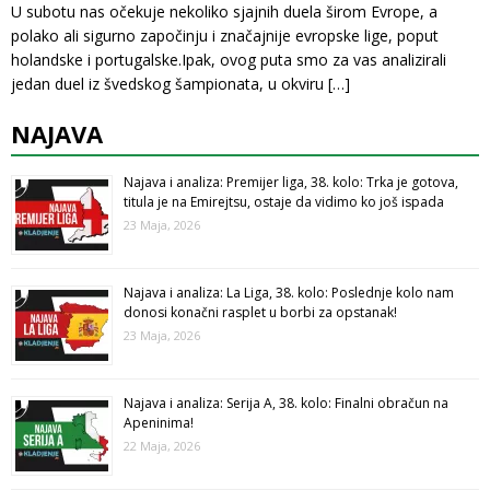
U subotu nas očekuje nekoliko sjajnih duela širom Evrope, a
polako ali sigurno započinju i značajnije evropske lige, poput
holandske i portugalske.Ipak, ovog puta smo za vas analizirali
jedan duel iz švedskog šampionata, u okviru
[…]
NAJAVA
Najava i analiza: Premijer liga, 38. kolo: Trka je gotova,
titula je na Emirejtsu, ostaje da vidimo ko još ispada
23 Maja, 2026
Najava i analiza: La Liga, 38. kolo: Poslednje kolo nam
donosi konačni rasplet u borbi za opstanak!
23 Maja, 2026
Najava i analiza: Serija A, 38. kolo: Finalni obračun na
Apeninima!
22 Maja, 2026