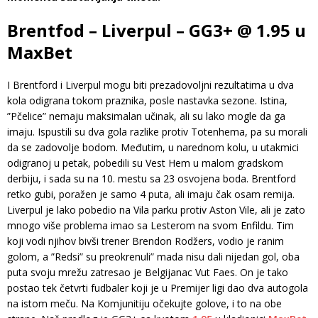
Brentfod – Liverpul – GG3+ @ 1.95 u
MaxBet
I Brentford i Liverpul mogu biti prezadovoljni rezultatima u dva
kola odigrana tokom praznika, posle nastavka sezone. Istina,
”Pčelice” nemaju maksimalan učinak, ali su lako mogle da ga
imaju. Ispustili su dva gola razlike protiv Totenhema, pa su morali
da se zadovolje bodom. Međutim, u narednom kolu, u utakmici
odigranoj u petak, pobedili su Vest Hem u malom gradskom
derbiju, i sada su na 10. mestu sa 23 osvojena boda. Brentford
retko gubi, poražen je samo 4 puta, ali imaju čak osam remija.
Liverpul je lako pobedio na Vila parku protiv Aston Vile, ali je zato
mnogo više problema imao sa Lesterom na svom Enfildu. Tim
koji vodi njihov bivši trener Brendon Rodžers, vodio je ranim
golom, a ”Redsi” su preokrenuli” mada nisu dali nijedan gol, oba
puta svoju mrežu zatresao je Belgijanac Vut Faes. On je tako
postao tek četvrti fudbaler koji je u Premijer ligi dao dva autogola
na istom meču. Na Komjunitiju očekujte golove, i to na obe