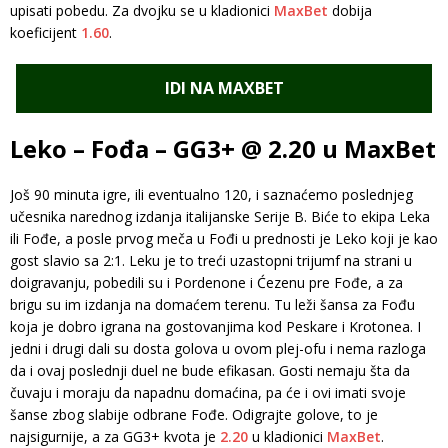
upisati pobedu. Za dvojku se u kladionici
MaxBet
dobija
koeficijent
1.60
.
IDI NA MAXBET
Leko – Fođa – GG3+ @ 2.20 u MaxBet
Još 90 minuta igre, ili eventualno 120, i saznaćemo poslednjeg
učesnika narednog izdanja italijanske Serije B. Biće to ekipa Leka
ili Fođe, a posle prvog meča u Fođi u prednosti je Leko koji je kao
gost slavio sa 2:1. Leku je to treći uzastopni trijumf na strani u
doigravanju, pobedili su i Pordenone i Ćezenu pre Fođe, a za
brigu su im izdanja na domaćem terenu. Tu leži šansa za Fođu
koja je dobro igrana na gostovanjima kod Peskare i Krotonea. I
jedni i drugi dali su dosta golova u ovom plej-ofu i nema razloga
da i ovaj poslednji duel ne bude efikasan. Gosti nemaju šta da
čuvaju i moraju da napadnu domaćina, pa će i ovi imati svoje
šanse zbog slabije odbrane Fođe. Odigrajte golove, to je
najsigurnije, a za GG3+ kvota je
2.20
u kladionici
MaxBet
.