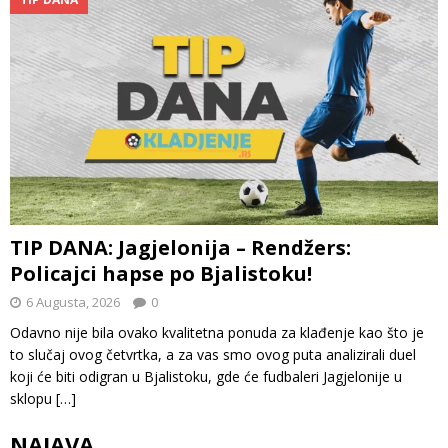
TIP DANA: Jagjelonija – Rendžers:
Policajci hapse po Bjalistoku!
6 Augusta, 2026
0
Odavno nije bila ovako kvalitetna ponuda za klađenje kao što je
to slučaj ovog četvrtka, a za vas smo ovog puta analizirali duel
koji će biti odigran u Bjalistoku, gde će fudbaleri Jagjelonije u
sklopu
[…]
NAJAVA