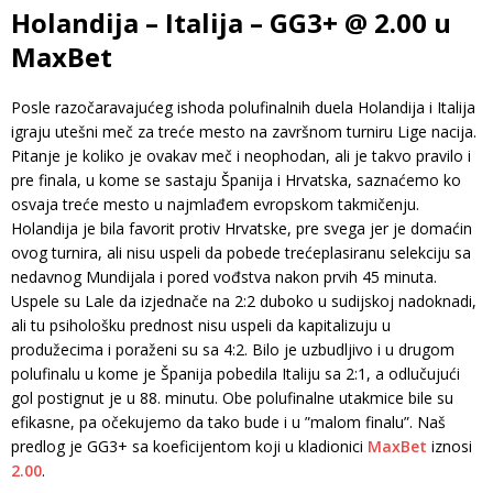
Holandija – Italija – GG3+ @ 2.00 u
MaxBet
Posle razočaravajućeg ishoda polufinalnih duela Holandija i Italija
igraju utešni meč za treće mesto na završnom turniru Lige nacija.
Pitanje je koliko je ovakav meč i neophodan, ali je takvo pravilo i
pre finala, u kome se sastaju Španija i Hrvatska, saznaćemo ko
osvaja treće mesto u najmlađem evropskom takmičenju.
Holandija je bila favorit protiv Hrvatske, pre svega jer je domaćin
ovog turnira, ali nisu uspeli da pobede trećeplasiranu selekciju sa
nedavnog Mundijala i pored vođstva nakon prvih 45 minuta.
Uspele su Lale da izjednače na 2:2 duboko u sudijskoj nadoknadi,
ali tu psihološku prednost nisu uspeli da kapitalizuju u
produžecima i poraženi su sa 4:2. Bilo je uzbudljivo i u drugom
polufinalu u kome je Španija pobedila Italiju sa 2:1, a odlučujući
gol postignut je u 88. minutu. Obe polufinalne utakmice bile su
efikasne, pa očekujemo da tako bude i u ”malom finalu”. Naš
predlog je GG3+ sa koeficijentom koji u kladionici
MaxBet
iznosi
2.00
.