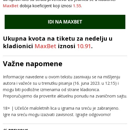
MaxBet
dobija koeficijent koji iznosi
1.55
.
IDI NA MAXBET
Ukupna kvota na tiketu za nedelju u
kladionici
MaxBet
iznosi
10.91
.
Važne napomene
Informacije navedene u ovom tekstu zasnivaju se na mišljenju
autora i važeće su u trenutku pisanja (16. juna 2023. u 12:15) i
mogu biti podložne izmenama od strane kladionica.
Preporučujemo da proverite aktuelnu ponudu na zvaničnom sajtu.
18+ | Učešće maloletnih lica u igrama na sreću je zabranjeno.
Igre na sreću mogu izazvati zavisnost. Igrajte odgovorno!