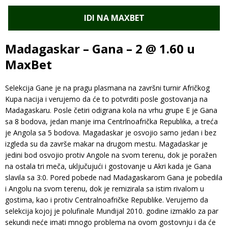
IDI NA MAXBET
Madagaskar – Gana – 2 @ 1.60 u
MaxBet
Selekcija Gane je na pragu plasmana na završni turnir Afričkog
Kupa nacija i verujemo da će to potvrditi posle gostovanja na
Madagaskaru. Posle četiri odigrana kola na vrhu grupe E je Gana
sa 8 bodova, jedan manje ima Centrlnoafrička Republika, a treća
je Angola sa 5 bodova. Magadaskar je osvojio samo jedan i bez
izgleda su da završe makar na drugom mestu. Magadaskar je
jedini bod osvojio protiv Angole na svom terenu, dok je poražen
na ostala tri meča, uključujući i gostovanje u Akri kada je Gana
slavila sa 3:0. Pored pobede nad Madagaskarom Gana je pobedila
i Angolu na svom terenu, dok je remizirala sa istim rivalom u
gostima, kao i protiv Centralnoafričke Republike. Verujemo da
selekcija kojoj je polufinale Mundijal 2010. godine izmaklo za par
sekundi neće imati mnogo problema na ovom gostovnju i da će