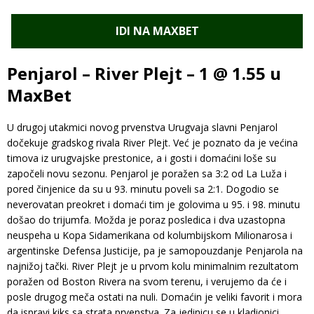
IDI NA MAXBET
Penjarol – River Plejt – 1 @ 1.55 u
MaxBet
U drugoj utakmici novog prvenstva Urugvaja slavni Penjarol
dočekuje gradskog rivala River Plejt. Već je poznato da je većina
timova iz urugvajske prestonice, a i gosti i domaćini loše su
započeli novu sezonu. Penjarol je poražen sa 3:2 od La Luža i
pored činjenice da su u 93. minutu poveli sa 2:1. Dogodio se
neverovatan preokret i domaći tim je golovima u 95. i 98. minutu
došao do trijumfa. Možda je poraz posledica i dva uzastopna
neuspeha u Kopa Sidamerikana od kolumbijskom Milionarosa i
argentinske Defensa Justicije, pa je samopouzdanje Penjarola na
najnižoj tački. River Plejt je u prvom kolu minimalnim rezultatom
poražen od Boston Rivera na svom terenu, i verujemo da će i
posle drugog meča ostati na nuli. Domaćin je veliki favorit i mora
da ispravi kiks sa strata prvenstva. Za jedinicu se u kladionici