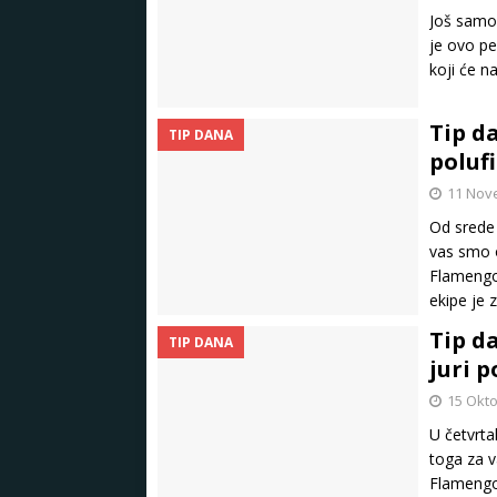
Još samo 
je ovo pe
koji će n
Tip d
TIP DANA
poluf
11 Nov
Od srede 
vas smo o
Flamengo
ekipe je
Tip d
TIP DANA
juri 
15 Okto
U četvrta
toga za v
Flamengo