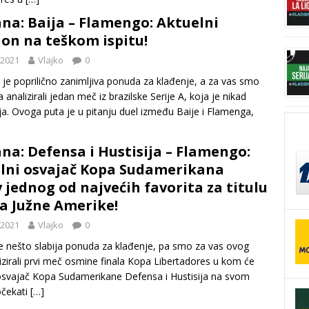
ana: Baija – Flamengo: Aktuelni
on na teškom ispitu!
 2021
Vlajko
0
 je poprilično zanimljiva ponuda za klađenje, a za vas smo
 analizirali jedan meč iz brazilske Serije A, koja je nikad
ija. Ovoga puta je u pitanju duel između Baije i Flamenga,
ana: Defensa i Hustisija – Flamengo:
lni osvajač Kopa Sudamerikana
v jednog od najvećih favorita za titulu
a Južne Amerike!
 2021
Vlajko
0
e nešto slabija ponuda za klađenje, pa smo za vas ovog
izirali prvi meč osmine finala Kopa Libertadores u kom će
 osvajač Kopa Sudamerikane Defensa i Hustisija na svom
očekati
[…]