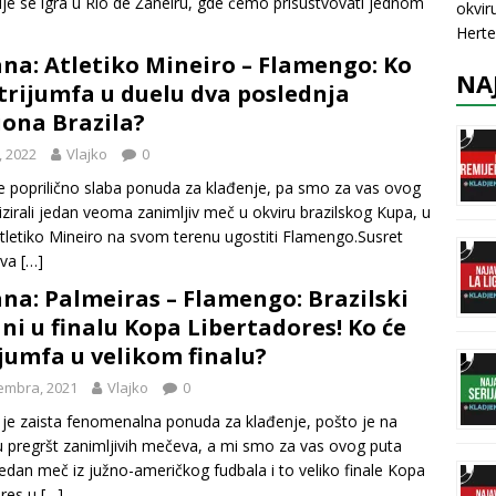
je se igra u Rio de Žaneiru, gde ćemo prisustvovati jednom
okvir
Herte
ana: Atletiko Mineiro – Flamengo: Ko
NA
 trijumfa u duelu dva poslednja
ona Brazila?
, 2022
Vlajko
0
e poprilično slaba ponuda za klađenje, pa smo za vas ovog
izirali jedan veoma zanimljiv meč u okviru brazilskog Kupa, u
letiko Mineiro na svom terenu ugostiti Flamengo.Susret
ova
[…]
ana: Palmeiras – Flamengo: Brazilski
ani u finalu Kopa Libertadores! Ko će
ijumfa u velikom finalu?
embra, 2021
Vlajko
0
je zaista fenomenalna ponuda za klađenje, pošto je na
 pregršt zanimljivih mečeva, a mi smo za vas ovog puta
i jedan meč iz južno-američkog fudbala i to veliko finale Kopa
ores u
[…]