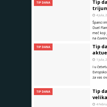
Tip d
TIP DANA
trijum
4 Jula, 
Španci ima
Duel Flam
meč koji 
na čuven
Tip d
TIP DANA
aktue
1 Jula, 
I u četvr
Evropsko
za vas ov
Tip d
TIP DANA
velika
4 Febru