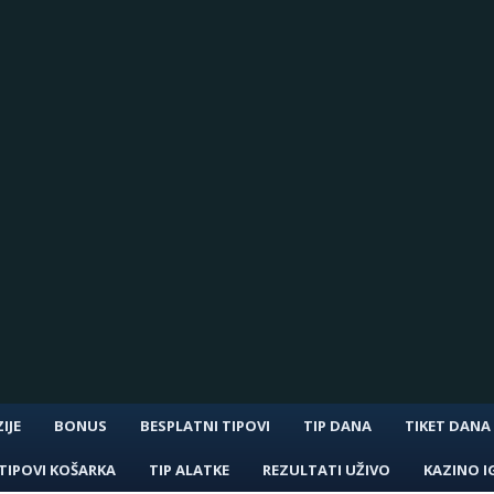
IJE
BONUS
BESPLATNI TIPOVI
TIP DANA
TIKET DANA
TIPOVI KOŠARKA
TIP ALATKE
REZULTATI UŽIVO
KAZINO I