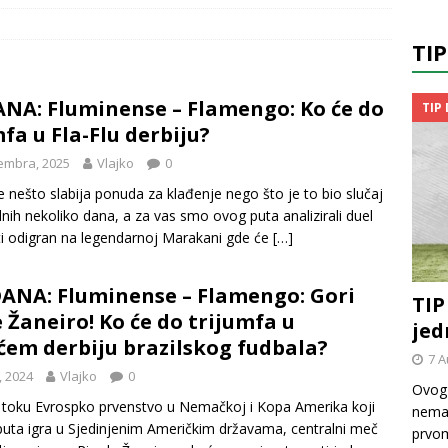
TI
ANA: Fluminense – Flamengo: Ko će do
TIP
fa u Fla-Flu derbiju?
embra, 2025
Vlajko
0
e nešto slabija ponuda za klađenje nego što je to bio slučaj
nih nekoliko dana, a za vas smo ovog puta analizirali duel
iti odigran na legendarnoj Marakani gde će
[…]
ANA: Fluminense – Flamengo: Gori
TIP
e Žaneiro! Ko će do trijumfa u
jed
ćem derbiju brazilskog fudbala?
7 A
, 2024
Vlajko
0
Ovog 
u toku Evrospko prvenstvo u Nemačkoj i Kopa Amerika koji
nemač
uta igra u Sjedinjenim Američkim državama, centralni meč
prvom