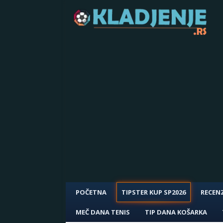
POČETNA
TIPSTER KUP SP2026
RECENZ
MEČ DANA TENIS
TIP DANA KOŠARKA