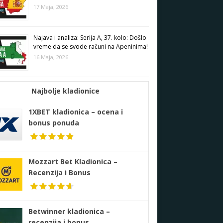
17 Maja, 2026
Najava i analiza: Serija A, 37. kolo: Došlo
vreme da se svode računi na Apeninima!
16 Maja, 2026
Najbolje kladionice
1XBET kladionica – ocena i
bonus ponuda
Mozzart Bet Kladionica –
Recenzija i Bonus
Betwinner kladionica –
recenzija i bonus