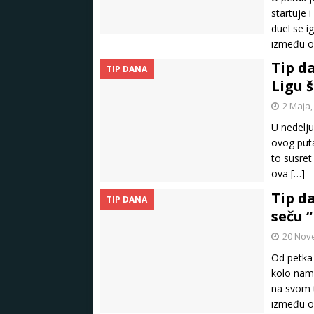
startuje 
duel se i
između 
Tip d
TIP DANA
Ligu 
2 Maja,
U nedelju
ovog puta 
to susret
ova
[…]
Tip d
TIP DANA
seču 
20 Nov
Od petka 
kolo nam 
na svom 
između 