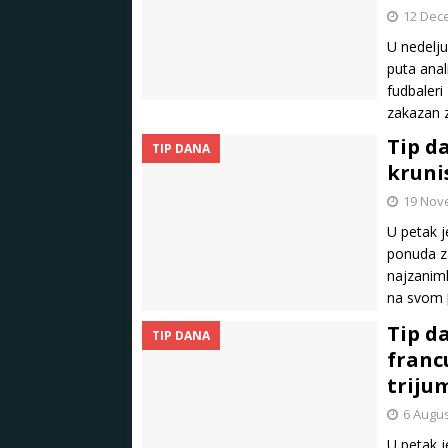
12 Dec
U nedelj
puta anal
fudbaler
zakazan 
Tip d
TIP DANA
kruni
19 Nov
U petak 
ponuda za
najzaniml
na svom
Tip d
TIP DANA
franc
triju
6 Augus
U petak j