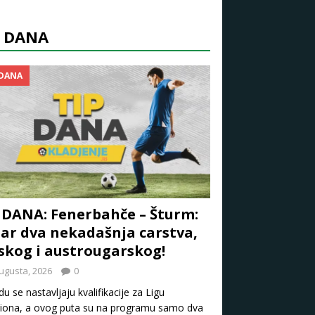
P DANA
 DANA
 DANA: Fenerbahče – Šturm:
ar dva nekadašnja carstva,
skog i austrougarskog!
ugusta, 2026
0
du se nastavljaju kvalifikacije za Ligu
ona, a ovog puta su na programu samo dva