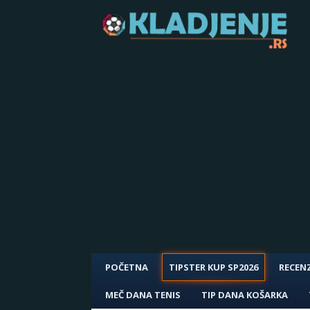
POČETNA
TIPSTER KUP SP2026
RECENZ
MEČ DANA TENIS
TIP DANA KOŠARKA