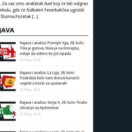
 Za vas smo analizirali duel koji će biti odigran
anbulu, gde će fudbaleri Fenerbahčea ugostiti
u Šturma.Početak
[…]
JAVA
Najava i analiza: Premijer liga, 38. kolo:
Trka je gotova, titula je na Emirejtsu,
ostaje da vidimo ko još ispada
23 Maja, 2026
Najava i analiza: La Liga, 38. kolo:
Poslednje kolo nam donosi konačni
rasplet u borbi za opstanak!
23 Maja, 2026
Najava i analiza: Serija A, 38. kolo: Finalni
obračun na Apeninima!
22 Maja, 2026