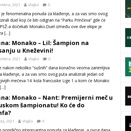
embra, 2021
Vlajko
0
u je fenomenalna ponuda za klađenje, a za vas smo ovog
izirali duel koji će biti odigran na “Parku Prinčeva” gde će
i PSŽ-a dočekati Monako.Duel između ove dve ekipe je
za
[…]
ana: Monako – Lil: Šampion na
sanju u Kneževini!
embra, 2021
Vlajko
0
je nakon nekoliko “sušnih” dana konačno veoma zanimljiva
 klađenje, a za vas smo ovog puta analizirali jedan od
jivijih mečeva 14. kola francuske Lige 1 u kom će Monako
[…]
ana: Monako – Nant: Premijerni meč u
uskom šampionatu! Ko će do
mfa?
ta, 2021
Vlajko
0
e poprilično interesantna ponuda za klađenje, a ovog dana