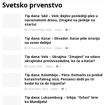
Svetsko prvenstvo
Tip dana: SAD – Vels: Bejlov poslednji ples u
nacionalnom dresu, Zmajevi na Jenkije na
startu!
21 Novembra, 2022
Vlajko
0
Tip dana: Katar – Ekvador: Katar piše istoriju
na svom debiju!
20 Novembra, 2022
Vlajko
0
Tip dana: Vels – Ukrajina: “Zmajevi” na udaru
ukrajinske protivvazdušne, ko će u Katar?
5 Juna, 2022
Vlajko
0
Tip dana: Kolumbija – Peru: Domaćin za prekid
katastrofalnog niza, Peruanci došli po tri
boda! Ko će do trijumfa?
28 Januara, 2022
Vlajko
0
Tip dana: Luksemburg – Srbija: “Orlovi” lete
ka Mundijalu!