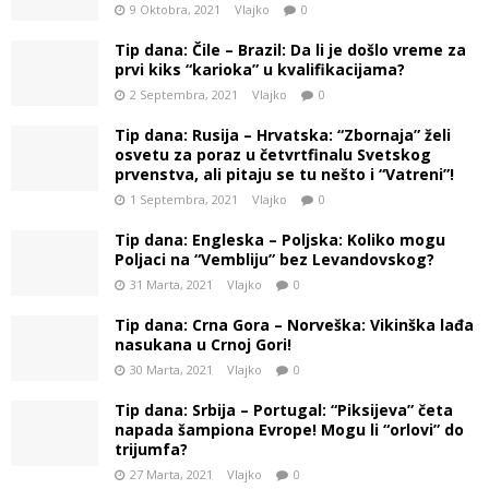
9 Oktobra, 2021
Vlajko
0
Tip dana: Čile – Brazil: Da li je došlo vreme za
prvi kiks “karioka” u kvalifikacijama?
2 Septembra, 2021
Vlajko
0
Tip dana: Rusija – Hrvatska: “Zbornaja” želi
osvetu za poraz u četvrtfinalu Svetskog
prvenstva, ali pitaju se tu nešto i “Vatreni”!
1 Septembra, 2021
Vlajko
0
Tip dana: Engleska – Poljska: Koliko mogu
Poljaci na “Vembliju” bez Levandovskog?
31 Marta, 2021
Vlajko
0
Tip dana: Crna Gora – Norveška: Vikinška lađa
nasukana u Crnoj Gori!
30 Marta, 2021
Vlajko
0
Tip dana: Srbija – Portugal: “Piksijeva” četa
napada šampiona Evrope! Mogu li “orlovi” do
trijumfa?
27 Marta, 2021
Vlajko
0