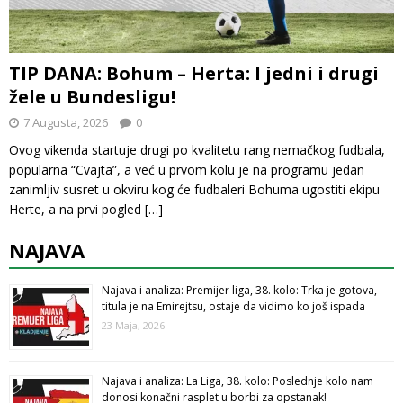
TIP DANA: Bohum – Herta: I jedni i drugi
žele u Bundesligu!
7 Augusta, 2026
0
Ovog vikenda startuje drugi po kvalitetu rang nemačkog fudbala,
popularna “Cvajta”, a već u prvom kolu je na programu jedan
zanimljiv susret u okviru kog će fudbaleri Bohuma ugostiti ekipu
Herte, a na prvi pogled
[…]
NAJAVA
Najava i analiza: Premijer liga, 38. kolo: Trka je gotova,
titula je na Emirejtsu, ostaje da vidimo ko još ispada
23 Maja, 2026
Najava i analiza: La Liga, 38. kolo: Poslednje kolo nam
donosi konačni rasplet u borbi za opstanak!