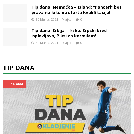
Tip dana: Nemačka – Island: “Panceri” bez
prava na kiks na startu kvalifikacija!
25 Marta, 2021
Vlajko
0
Tip dana: Srbija – Irska: Srpski brod
isplovljava, Piksi za kormilom!
24 Marta, 2021
Vlajko
0
TIP DANA
TIP DANA