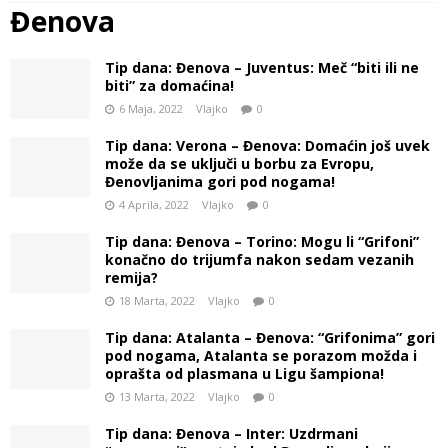
Đenova
Tip dana: Đenova – Juventus: Meč “biti ili ne
biti” za domaćina!
6 Maja, 2022
Vlajko
0
Tip dana: Verona – Đenova: Domaćin još uvek
može da se uključi u borbu za Evropu,
Đenovljanima gori pod nogama!
4 Aprila, 2022
Vlajko
0
Tip dana: Đenova – Torino: Mogu li “Grifoni”
konačno do trijumfa nakon sedam vezanih
remija?
18 Marta, 2022
Vlajko
0
Tip dana: Atalanta – Đenova: “Grifonima” gori
pod nogama, Atalanta se porazom možda i
oprašta od plasmana u Ligu šampiona!
13 Marta, 2022
Vlajko
0
Tip dana: Đenova – Inter: Uzdrmani