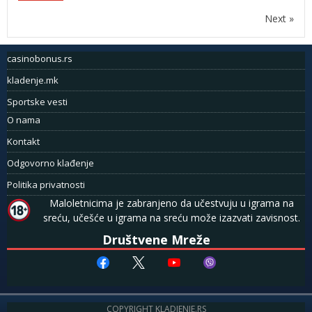
Next »
casinobonus.rs
kladenje.mk
Sportske vesti
O nama
Kontakt
Odgovorno klađenje
Politika privatnosti
Maloletnicima je zabranjeno da učestvuju u igrama na
sreću, učešće u igrama na sreću može izazvati zavisnost.
Društvene Mreže
COPYRIGHT KLADJENJE.RS