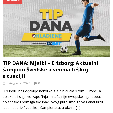
TIP DANA
TIP DANA: Mjalbi – Elfsborg: Aktuelni
šampion Švedske u veoma teškoj
situaciji!
8 Augusta, 2026
0
U subotu nas očekuje nekoliko sjajnih duela širom Evrope, a
polako ali sigurno započinju i značajnije evropske lige, poput
holandske i portugalske.Ipak, ovog puta smo za vas analizirali
jedan duel iz švedskog šampionata, u okviru
[…]