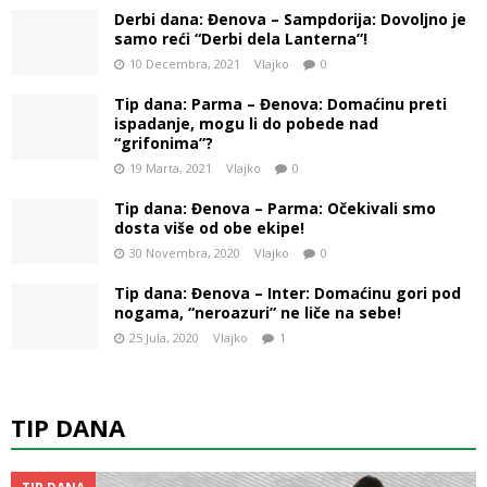
Derbi dana: Đenova – Sampdorija: Dovoljno je
samo reći “Derbi dela Lanterna”!
10 Decembra, 2021
Vlajko
0
Tip dana: Parma – Đenova: Domaćinu preti
ispadanje, mogu li do pobede nad
“grifonima”?
19 Marta, 2021
Vlajko
0
Tip dana: Đenova – Parma: Očekivali smo
dosta više od obe ekipe!
30 Novembra, 2020
Vlajko
0
Tip dana: Đenova – Inter: Domaćinu gori pod
nogama, “neroazuri” ne liče na sebe!
25 Jula, 2020
Vlajko
1
TIP DANA