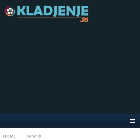
HOME
Đenova