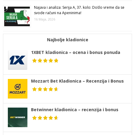
Najava i analiza: Serija A, 37. kolo: Došlo vreme da se
svode računi na Apeninima!
16 Maja, 2026
Najbolje kladionice
1XBET kladionica – ocena i bonus ponuda
Mozzart Bet Kladionica – Recenzija i Bonus
Betwinner kladionica – recenzija i bonus