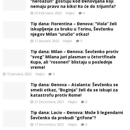
“neroazuri” gostuju kod Đenovljana koji
nemaju pravo na kiks! Ko će do trijumfa?
25 Februara, 2022
Vlajko
0
Tip dana: Fiorentina – Đenova: “Viola” želi
iskupljenje za bruku u Torinu, Ševčenku
njegov Milan “uručio” otkaz!
17 Januara, 2022
Vlajko
0
Tip dana: Milan – Đenova: Ševčenko protiv
“svog” Milana juri plasman u četvrtfinale
Kupa, ali “rosoneri” blistaju u poslednje
vreme!
13 Januara, 2022
Vlajko
0
Tip dana: Đenova – Atalanta: Ševčenku se
smeši otkaz, “Boginja” želi da se iskupi za
katastrofu protiv Rome!
21 Decembra, 2021
Vlajko
0
Tip dana: Lacio – Đenova: Može li legendarni
Ševčenko da probudi “grifone”?
17 Decembra, 2021
Vlajko
0