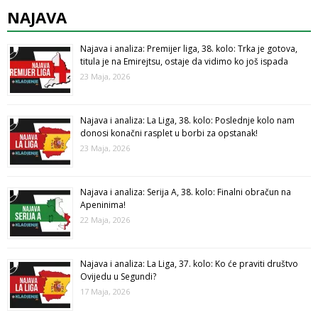
NAJAVA
Najava i analiza: Premijer liga, 38. kolo: Trka je gotova,
titula je na Emirejtsu, ostaje da vidimo ko još ispada
23 Maja, 2026
Najava i analiza: La Liga, 38. kolo: Poslednje kolo nam
donosi konačni rasplet u borbi za opstanak!
23 Maja, 2026
Najava i analiza: Serija A, 38. kolo: Finalni obračun na
Apeninima!
22 Maja, 2026
Najava i analiza: La Liga, 37. kolo: Ko će praviti društvo
Ovijedu u Segundi?
17 Maja, 2026