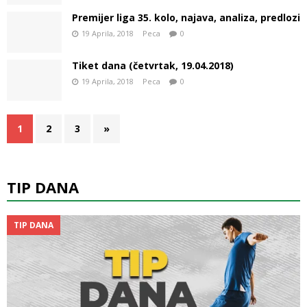
Premijer liga 35. kolo, najava, analiza, predlozi
19 Aprila, 2018
Peca
0
Tiket dana (četvrtak, 19.04.2018)
19 Aprila, 2018
Peca
0
1
2
3
»
TIP DANA
TIP DANA