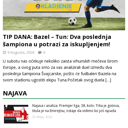
TIP DANA: Bazel – Tun: Dva poslednja
šampiona u potrazi za iskupljenjem!
9 Augusta, 2026
0
U subotu nas očekuje nekoliko zaista vrhunskih mečeva širom
Evrope, a ovog puta smo za vas analizirali duel između dva
poslednja šampiona Švajcarske, pošto će fudbaleri Bazela na
svom stadionu ugostiti ekipu Tuna.Početak ovog duela
[…]
NAJAVA
Najava i analiza: Premijer liga, 38. kolo: Trka je gotova,
titula je na Emirejtsu, ostaje da vidimo ko još ispada
23 Maja, 2026