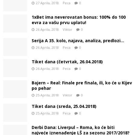
27 Aprila, 2018
Peca
0
1xBet ima neverovatan bonus: 100% do 100
evra za vašu prvu uplatu!
26 Aprila, 2018
Viktor
0
Serija A 35. kolo, najava, analiza, predlozi…
26 Aprila, 2018
Peca
0
Tiket dana (četvrtak, 26.04.2018)
26 Aprila, 2018
Peca
0
Bajern – Real: Finale pre finala, ili, ko će u Kijev
po pehar
25 Aprila, 2018
Viktor
0
Tiket dana (sreda, 25.04.2018)
25 Aprila, 2018
Peca
0
Derbi Dana: Liverpul – Roma, ko će biti
najveće iznenađenje LŠ za sezonu 2017/2018?