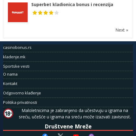
Superbet kladionica bonus i recenzija
Next »
casinobonus.rs
kladenje.mk
Sportske vesti
O nama
Kontakt
Odgovorno klađenje
Politika privatnosti
Maloletnicima je zabranjeno da učestvuju u igrama na
sreću, učešće u igrama na sreću može izazvati zavisnost.
Društvene Mreže