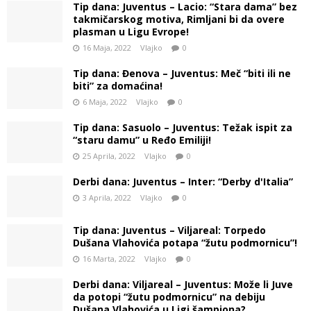
Tip dana: Juventus – Lacio: “Stara dama” bez
takmičarskog motiva, Rimljani bi da overe
plasman u Ligu Evrope!
16 Maja, 2022
Vlajko
0
Tip dana: Đenova – Juventus: Meč “biti ili ne
biti” za domaćina!
6 Maja, 2022
Vlajko
0
Tip dana: Sasuolo – Juventus: Težak ispit za
“staru damu” u Ređo Emiliji!
25 Aprila, 2022
Vlajko
0
Derbi dana: Juventus – Inter: “Derby d'Italia”
3 Aprila, 2022
Vlajko
0
Tip dana: Juventus – Viljareal: Torpedo
Dušana Vlahovića potapa “žutu podmornicu”!
16 Marta, 2022
Vlajko
0
Derbi dana: Viljareal – Juventus: Može li Juve
da potopi “žutu podmornicu” na debiju
Dušana Vlahovića u Ligi šampiona?