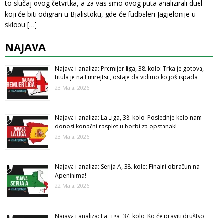
to slučaj ovog četvrtka, a za vas smo ovog puta analizirali duel
koji će biti odigran u Bjalistoku, gde će fudbaleri Jagjelonije u
sklopu
[…]
NAJAVA
Najava i analiza: Premijer liga, 38. kolo: Trka je gotova,
titula je na Emirejtsu, ostaje da vidimo ko još ispada
23 Maja, 2026
Najava i analiza: La Liga, 38. kolo: Poslednje kolo nam
donosi konačni rasplet u borbi za opstanak!
23 Maja, 2026
Najava i analiza: Serija A, 38. kolo: Finalni obračun na
Apeninima!
22 Maja, 2026
Najava i analiza: La Liga, 37. kolo: Ko će praviti društvo