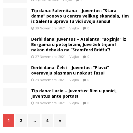
Tip dana: Salernitana – Juventus: “Stara
dama” ponovo u centru velikog skandala, tim
iz Salenta upravo tu vidi svoju šansu!
30 Novembra, 2021
Vlajko
0
Derbi dana: Juventus – Atalanta: “Boginja” iz
Bergama u petoj brzini, Juve želi trijumf
nakon debakla na “Stamford Bridžu”!
27 Novembra, 2021
Vlajko
0
Derbi dana: Čelsi – Juventus: “Plavci”
overavaju plasman u nokaut fazu!
23 Novembra, 2021
Vlajko
0
Tip dana: Lacio – Juventus: Rim u panici,
Juventus ante portas!
20 Novembra, 2021
Vlajko
0
1
2
…
4
»