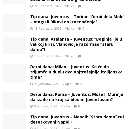
22 Februara, 2022
Vlajko
0
Tip dana: Juventus – Torino: “Derbi dela Mole”
– mogu li Bikovi do iznenađenja?
18 Februara, 2022
Vlajko
0
Tip dana: Atalanta – Juventus: “Boginja” je u
velikoj krizi, Vlahović je razdrmao “staru
damu”!
13 Februara, 2022
Vlajko
0
Derbi dana: Milan – Juventus: Ko će do
trijumfa u duelu dva najtrofejnija italijanska
tima?
23 Januara, 2022
Vlajko
0
Derbi dana: Roma – Juventus: Može li Murinjo
da izađe na kraj sa bledim Juventusom?
9 Januara, 2022
Vlajko
0
Tip dana: Juventus – Napoli: “Stara dama” ruši
desetkovani Napoli!
6 Januara, 2022
Vlajko
0