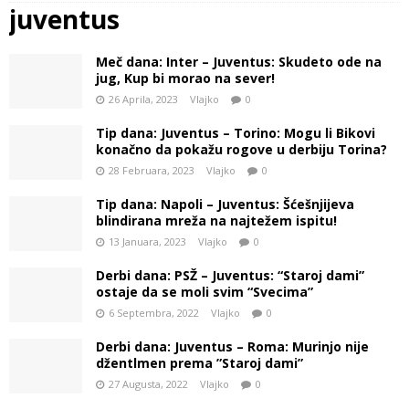
juventus
Meč dana: Inter – Juventus: Skudeto ode na
jug, Kup bi morao na sever!
26 Aprila, 2023
Vlajko
0
Tip dana: Juventus – Torino: Mogu li Bikovi
konačno da pokažu rogove u derbiju Torina?
28 Februara, 2023
Vlajko
0
Tip dana: Napoli – Juventus: Šćešnjijeva
blindirana mreža na najtežem ispitu!
13 Januara, 2023
Vlajko
0
Derbi dana: PSŽ – Juventus: “Staroj dami”
ostaje da se moli svim “Svecima”
6 Septembra, 2022
Vlajko
0
Derbi dana: Juventus – Roma: Murinjo nije
džentlmen prema ”Staroj dami”
27 Augusta, 2022
Vlajko
0