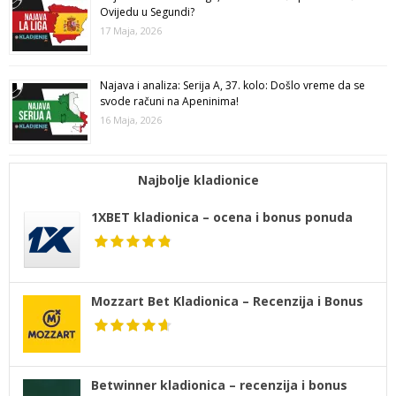
Ovijedu u Segundi?
17 Maja, 2026
Najava i analiza: Serija A, 37. kolo: Došlo vreme da se
svode računi na Apeninima!
16 Maja, 2026
Najbolje kladionice
1XBET kladionica – ocena i bonus ponuda
Mozzart Bet Kladionica – Recenzija i Bonus
Betwinner kladionica – recenzija i bonus