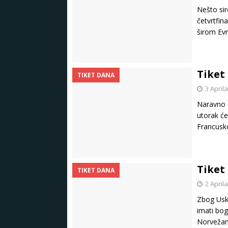
Nešto sir
četvrtfin
širom Ev
Tiket 
TIKET DANA
3 April
Naravno d
utorak će 
Francusk
Tiket
TIKET DANA
2 April
Zbog Uskr
imati bog
Norvežan