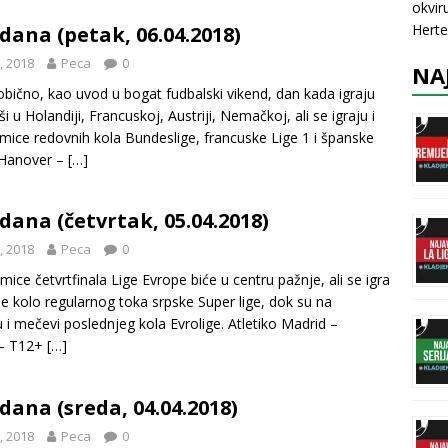
okvir
Herte
dana (petak, 06.04.2018)
a, 2018
Peca
0
NA
obično, kao uvod u bogat fudbalski vikend, dan kada igraju
i u Holandiji, Francuskoj, Austriji, Nemačkoj, ali se igraju i
mice redovnih kola Bundeslige, francuske Lige 1 i španske
 Hanover –
[…]
dana (četvrtak, 05.04.2018)
a, 2018
Peca
0
mice četvrtfinala Lige Evrope biće u centru pažnje, ali se igra
je kolo regularnog toka srpske Super lige, dok su na
i mečevi poslednjeg kola Evrolige. Atletiko Madrid –
 – T12+
[…]
dana (sreda, 04.04.2018)
a, 2018
Peca
0