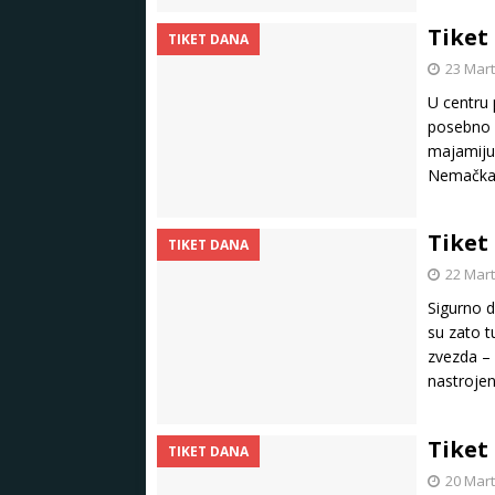
Tiket 
TIKET DANA
23 Mart
U centru 
posebno o
majamiju 
Nemačka
Tiket 
TIKET DANA
22 Mart
Sigurno 
su zato t
zvezda – 
nastrojen
Tiket 
TIKET DANA
20 Mart