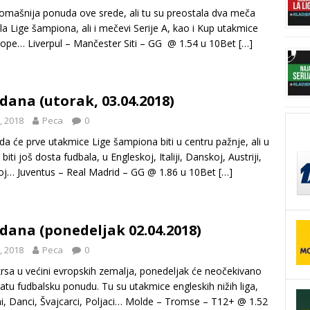
omašnija ponuda ove srede, ali tu su preostala dva meča
ala Lige šampiona, ali i mečevi Serije A, kao i Kup utakmice
rope… Liverpul – Mančester Siti – GG @ 1.54 u 10Bet
[…]
dana (utorak, 03.04.2018)
a, 2018
Peca
0
a će prve utakmice Lige šampiona biti u centru pažnje, ali u
biti još dosta fudbala, u Engleskoj, Italiji, Danskoj, Austriji,
oj… Juventus – Real Madrid – GG @ 1.86 u 10Bet
[…]
 dana (ponedeljak 02.04.2018)
a, 2018
Peca
0
sa u većini evropskih zemalja, ponedeljak će neočekivano
atu fudbalsku ponudu. Tu su utakmice engleskih nižih liga,
i, Danci, Švajcarci, Poljaci… Molde – Tromse – T12+ @ 1.52