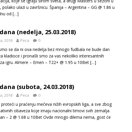
acija, koje se igraju širom sveta, a drugi Masters u sezoni u
 polako ulazi u završnicu. Španija – Argentina – GG @ 1.86 u
dnu od
[…]
dana (nedelja, 25.03.2018)
a, 2018
Peca
0
 smo se da ni ova nedelja bez mnogo fudbala ne bude dan
 kladioce i pronašli smo za vas nekoliko interesantnih
 za igru. Almere – Emen – T22+ @ 1.95 u 10Bet
[…]
dana (subota, 24.03.2018)
a, 2018
Peca
0
 proteći u praćenju mečeva nižih evropskih liga, a sve zbog
ativnih obaveza koje imaju nacionalni timovi svih zemalja.
igan – 2 @ 1.68 u 10Bet Ovde mnogo dilema nema, gost će