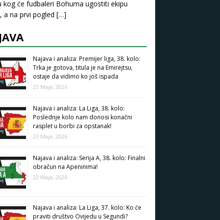
u kog će fudbaleri Bohuma ugostiti ekipu
, a na prvi pogled
[…]
JAVA
Najava i analiza: Premijer liga, 38. kolo:
Trka je gotova, titula je na Emirejtsu,
ostaje da vidimo ko još ispada
23 Maja, 2026
Najava i analiza: La Liga, 38. kolo:
Poslednje kolo nam donosi konačni
rasplet u borbi za opstanak!
23 Maja, 2026
Najava i analiza: Serija A, 38. kolo: Finalni
obračun na Apeninima!
22 Maja, 2026
Najava i analiza: La Liga, 37. kolo: Ko će
praviti društvo Ovijedu u Segundi?