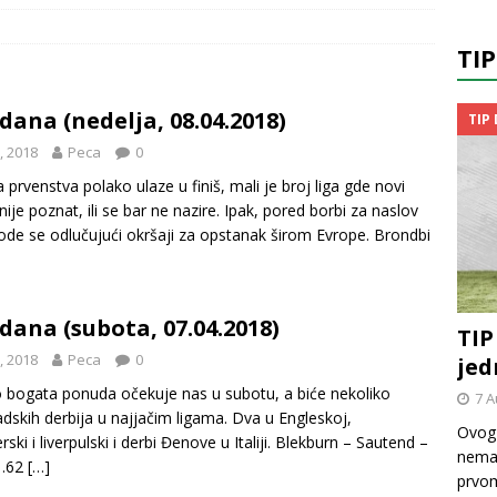
TI
dana (nedelja, 08.04.2018)
TIP
a, 2018
Peca
0
 prvenstva polako ulaze u finiš, mali je broj liga gde novi
ije poznat, ili se bar ne nazire. Ipak, pored borbi za naslov
ode se odlučujući okršaji za opstanak širom Evrope. Brondbi
dana (subota, 07.04.2018)
TIP
a, 2018
Peca
0
jed
 bogata ponuda očekuje nas u subotu, a biće nekoliko
7 A
radskih derbija u najjačim ligama. Dva u Engleskoj,
Ovog 
ski i liverpulski i derbi Đenove u Italiji. Blekburn – Sautend –
nemač
1.62
[…]
prvom