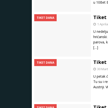
u 10Bet 
Tiket 
TIKET DANA
1 April
U nedelju
hrićanski
parova, k
[…]
Tiket 
TIKET DANA
30 Mart
U petak ć
Tu su i r
Austriji
Tiket 
TIKET DANA