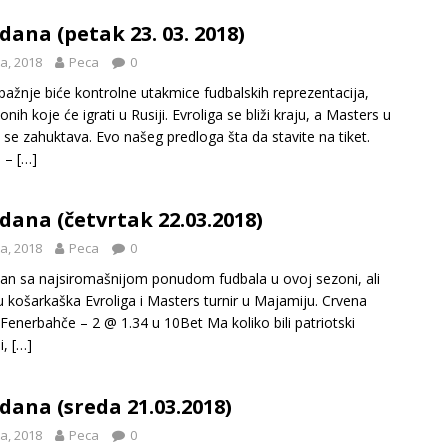
dana (petak 23. 03. 2018)
a, 2018
Peca
0
pažnje biće kontrolne utakmice fudbalskih reprezentacija,
nih koje će igrati u Rusiji. Evroliga se bliži kraju, a Masters u
se zahuktava. Evo našeg predloga šta da stavite na tiket.
 –
[…]
dana (četvrtak 22.03.2018)
a, 2018
Peca
0
dan sa najsiromašnijom ponudom fudbala u ovoj sezoni, ali
u košarkaška Evroliga i Masters turnir u Majamiju. Crvena
Fenerbahče – 2 @ 1.34 u 10Bet Ma koliko bili patriotski
i,
[…]
dana (sreda 21.03.2018)
a, 2018
Peca
0