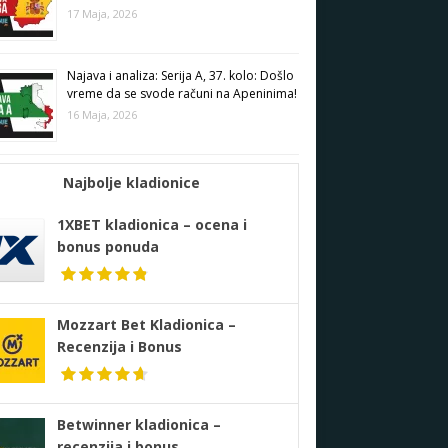
17 Maja, 2026
Najava i analiza: Serija A, 37. kolo: Došlo
vreme da se svode računi na Apeninima!
16 Maja, 2026
Najbolje kladionice
1XBET kladionica – ocena i
bonus ponuda
Mozzart Bet Kladionica –
Recenzija i Bonus
Betwinner kladionica –
recenzija i bonus