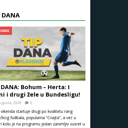
P DANA
 DANA
 DANA: Bohum – Herta: I
ni i drugi žele u Bundesligu!
ugusta, 2026
0
vikenda startuje drugi po kvalitetu rang
kog fudbala, popularna “Cvajta”, a već u
 kolu je na programu jedan zanimljiv susret u